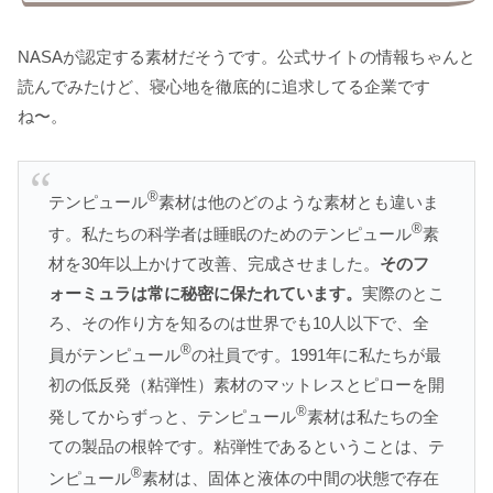
NASAが認定する素材だそうです。公式サイトの情報ちゃんと
読んでみたけど、寝心地を徹底的に追求してる企業です
ね〜。
®
テンピュール
素材は他のどのような素材とも違いま
®
す。私たちの科学者は睡眠のためのテンピュール
素
材を30年以上かけて改善、完成させました。
そのフ
ォーミュラは常に秘密に保たれています。
実際のとこ
ろ、その作り方を知るのは世界でも10人以下で、全
®
員がテンピュール
の社員です。1991年に私たちが最
初の低反発（粘弾性）素材のマットレスとピローを開
®
発してからずっと、テンピュール
素材は私たちの全
ての製品の根幹です。粘弾性であるということは、テ
®
ンピュール
素材は、固体と液体の中間の状態で存在